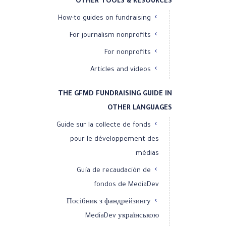
OTHER TOOLS & RESOURCES
How-to guides on fundraising
For journalism nonprofits
For nonprofits
Articles and videos
THE GFMD FUNDRAISING GUIDE IN
OTHER LANGUAGES
Guide sur la collecte de fonds
pour le développement des
médias
Guía de recaudación de
fondos de MediaDev
Посібник з фандрейзингу
MediaDev українською