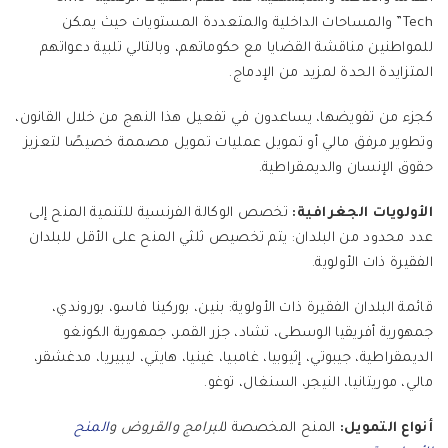
Tech” والمساحات الداخلية والمتعددة المستويات حيث يمكن
للمواطنين مناقشة القضايا مع حكوماتهم، وبالتالي تلبية دعواتهم
المتزايدة الحدة لمزيد من الإدماج.
كجزء من تفويضها، يساعدون في تفعيل هذا النهج من خلال القانون،
وتطوير مرفق مالي أو تمويل عمليات تمويل مصممة خصيصًا لتعزيز
حقوق الإنسان والديمقراطية.
الأولويات الجغرافية:
تخصص الوكالة الفرنسية للتنمية المنح إلى
عدد محدود من البلدان: يتم تخصيص ثلثي المنح على الأقل للبلدان
الفقيرة ذات الأولوية.
قائمة البلدان الفقيرة ذات الأولوية: بنين، بوركينا فاسو، بوروندي،
جمهورية أفريقيا الوسطى، تشاد، جزر القمر، جمهورية الكونغو
الديمقراطية، جيبوتي، إثيوبيا، غامبيا، غينيا، هايتي، ليبيريا، مدغشقر،
مالي، موريتانيا، النيجر، السنغال، توغو.
أنواع التمويل:
المنح المخصصة ل
لبرامج والقروض و
المنح