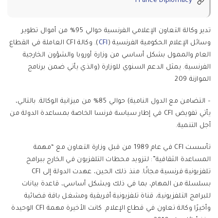
France Diplomacy
تدير وكالة التعاون الإعلامي الفرنسية حوالي 95% من أموال تطوير
وسائل الإعلام الحكومية الفرنسية (
CFI
). وكالة CFI العاملة في القطاع
العام والممول بشكل أساسي من وزارة أوروبا والشؤون الخارجية
الفرنسية. يمثل الدعم السنوي للوزارة (والذي يأتي ضمن برنامج
الموازنة 209
– التضامن مع الدول النامية) حوالي 85% من ميزانية الوكالة. بالتالي،
يأتي تفويض CFI في إطار سياسة فرنسا الخاصة بمساعدة الدولة من
أجل التنمية.
تأسست CFI في عام 1989 من قبل وزارة التعاون مع “مهمة
المساعدة الثقافية”: لتزويد محطات التلفزيون في الخارج ببرامج
تلفزيونية فرنسية مجانًا. منذ ذلك الحين، عهدت الدولة إلى CFI
بسلسلة من المهام، بما في ذلك وبشكل أساسي، قاعدة بيانات
للبرامج التلفزيونية، قناة تلفزيونية أفريقية ومشغل باقة فضائية
وأخيرًا وكالة تعاون في قطاع الإعلام. كانت الأخيرة مهمة CFI الوحيدة