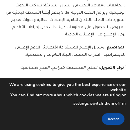
والجامعات ومعاهد البحث في البلدان الشريكة؛ شبكات البحوث
الإقليمية؛ وبرامج البحث الدولية. Sida يدعم أيضاً الأنشطة البحثية في
السويد ذات الصلة بالبلدان النامية. الإعلانات الحالية ودعوات تقديم
العروض. للحصول على معلومات وإرشادات حول إجراءات التقديم،
يرجى الإطلاع على الإعلانات الخاصة.
المواضيع:
وسائل الإعلام المستدامة اقتصاديًا، الدعم الإعلامي
للديمقراطية، القدرات المهنية، البيئة القانونية والتنظيمية.
أنواع التمويل:
المنح المخصصة للبرامج، المنح الأساسية
مبلغ التمويل:
42 مليون دولار (تمويل برامج تطوير وسائل الإعلام
We are using cookies to give you the best experience on our
في 2016)
website.
You can find out more about which cookies we are using or
عرض ملف المانح على موقع CIMA الإلكتروني
(آخر تحديث في مارس/
آذار 2018)
switch them off in
settings
.
Accept