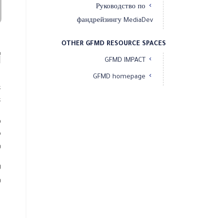
Руководство по
фандрейзингу MediaDev
OTHER GFMD RESOURCE SPACES
أ
GFMD IMPACT
GFMD homepage
ع
ع
ف
م
و
ل
و