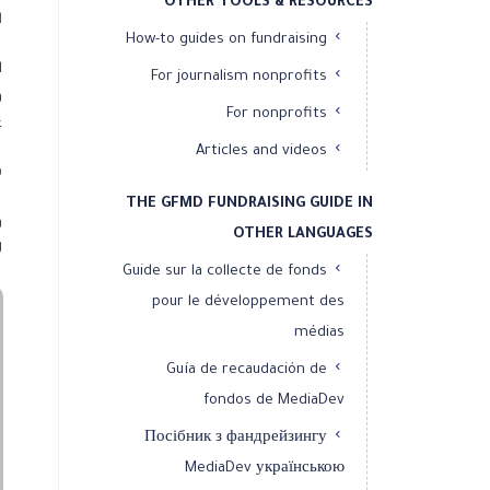
OTHER TOOLS & RESOURCES
ا
How-to guides on fundraising
ا
For journalism nonprofits
و
For nonprofits
ع
Articles and videos
ش
THE GFMD FUNDRAISING GUIDE IN
و
OTHER LANGUAGES
ل
Guide sur la collecte de fonds
pour le développement des
médias
Guía de recaudación de
fondos de MediaDev
Посібник з фандрейзингу
MediaDev українською