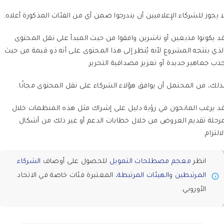
ا يجوز للشركاء الإعلاميين أن يندرجوا ضمن أي من الفئات المذكورة أعلاه.
د يكونوا مذيعين أو ناشرين وافقوا من حيث المبدأ على نقل المحتوى
لذي ينتجه المشروع لأنه يُنظر إلى هذا المحتوى على أنه ذو قيمة من حيث
ذب جماهير جديدة أو تعزيز مصداقية التحرير.
ذلك، من المحتمل أن يوافق هؤلاء الشركاء على نقل المحتوى مجانًا.
د يرغب المانحون في رؤية دليل على إشراك مثل هذه المنظمات خلال
رحلة تقديم العروض من خلال خطابات الدعم أو غير ذلك من أشكال
لالتزام.
انظر
معجم مصطلحات التمويل
للحصول على أوصاف
الشركاء
المرتبطين
و
الهيئات المرتبطة
، المعتبرة فئات خاصة في الاتحاد
الأوروبي.