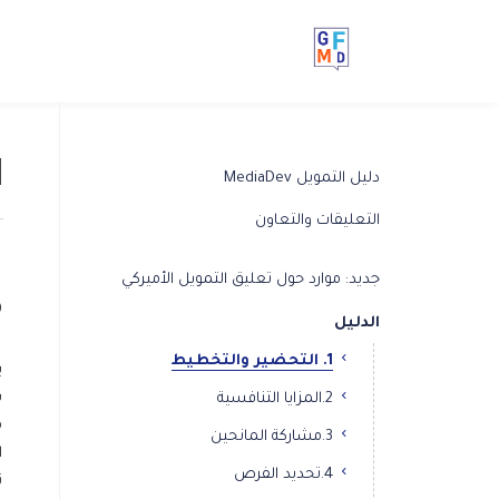
1. ا
دليل التمويل MediaDev
التعليقات والتعاون
جديد: موارد حول تعليق التمويل الأميركي
م
الدليل
1. التحضير والتخطيط
ي
ب
2.المزايا التنافسية
م
3.مشاركة المانحين
ا
4.تحديد الفرص
ت