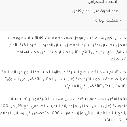
– الامتداد الجغرافي
– عدد الموظفين بدوام كامل
– هيكلية الإدارة
جب أن يكون هناك قسم موجز يصف مهمة الشركة الأساسية ومجالات
لعمل. يجب أن يوفر السرد المفصل – بيان القدرة – نظرة ثاقبة للأداء
لسابق الذي يركز على نتائج وتأثير المشاريع بدلاً من مجرد أهدافها
أنشطتها.
جب تقييم شدة لغة برنامج الشركة وإيجازها. تجنب هذا النوع من المبالغة
لمرتبط عادة بالمواد الترويجية (على سبيل المثال “الأفضل في السوق”
”لا مثيل له” و”الأفضل في العالم”).
يثما أمكن، يجب دعم التأكيدات حول مهارات الشركة وخبراتها بأمثلة
ملموسة (على سبيل المثال “مزود رائد للتدريب الصحفي، مع أكثر من 100
برنامج لبناء القدرات والتي عززت مهارات 1000 متخصص في وسائل الإعلام
 16 دولة”).