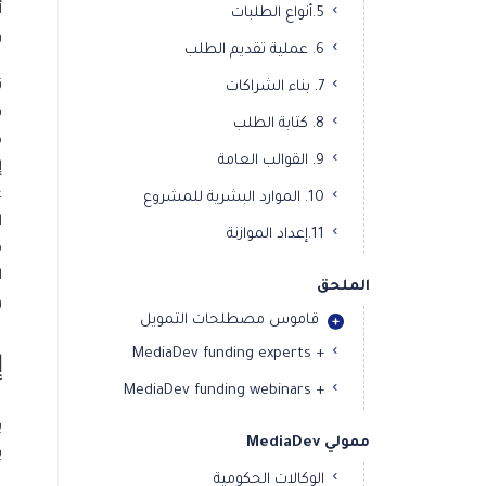
أ
5.أنواع الطلبات
و
6. عملية تقديم الطلب
ت
7. بناء الشراكات
ب
8. كتابة الطلب
ص
9. القوالب العامة
إ
ع
10. الموارد البشرية للمشروع
ا
11.إعداد الموازنة
م
ا
الملحق
و
قاموس مصطلحات التمويل
+ MediaDev funding experts
إ
+ MediaDev funding webinars
ي
ممولي MediaDev
ي
الوكالات الحكومية