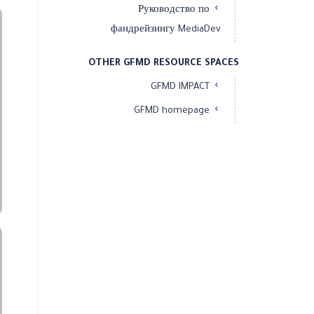
Руководство по
фандрейзингу MediaDev
OTHER GFMD RESOURCE SPACES
GFMD IMPACT
GFMD homepage