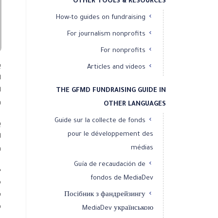
OTHER TOOLS & RESOURCES
How-to guides on fundraising
For journalism nonprofits
For nonprofits
ي
Articles and videos
ا
ا
THE GFMD FUNDRAISING GUIDE IN
و
OTHER LANGUAGES
Guide sur la collecte de fonds
ي
pour le développement des
ا
médias
و
Guía de recaudación de
ح
fondos de MediaDev
Посібник з фандрейзингу
في
MediaDev українською