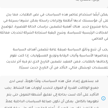
مكن أيضًا استخدام عناصر هذه السياسات في نص الطلبات، مما يدل
لى أن مؤسستك لديها أنظمة وإجراءات راسخة يمكن نشرها بسرعة في
داية مشروع جديد. هناك أهمية لتضمين دراسات الحالة القصيرة، لتوضيح
لمجالات الرئيسية للسياسة، وشرح كيفية استجابة الشركة لتحديات مماثلة
ي الماضي.
جب أن تتبع وثائق السياسة صيغة عامة تتضمن أهداف السياسة
عناصرها الأساسية وآليات الرقابة وتوزيع المسؤوليات. إذا كنت تقوم
إلحاقها بالطلبات، فمن المفيد تضمين التاريخ الذي تم فيه آخر تحديث
لمستندات (وبشكل مثالي، التأكد من أن التاريخ حديث نسبيًا).
قد يستغرق إعداد مثل هذه السياسات وقتًا طويلاً، ليس لدى
جميع الوكالات القدرة أو الموارد لتحديد أولويات هذا النشاط. يجب
التأكيد على أنك لست بحاجة إلى تعليق أنشطة التمويل حتى يتم
تطويرها بالكامل. يمكن أن تكون صياغة السياسات الداخلية عملاً