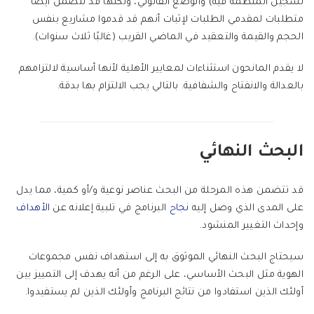
تسجيل المنظمة فيه) والوضع القانوني، ولكنها قد تتضمن أيضًا
متطلبات لمقدمي الطلبات لإثبات أنهم قد قدموا مشاريع بنفس
الحجم والقيمة والتعقيد في الماضي القريب (غالبًا ثلاث سنوات).
لا يقدم المانحون استثناءات لمعايير الأهلية لأنها أساسية لالتزامهم
بالعدالة والانفتاح والشفافية. بالتالي يجب الالتزام بها بدقة.
البحث النهائي
قد تتضمن هذه المرحلة من البحث عناصر نوعية و/أو كمية، مما يدل
على المدى الذي وصل إليه
نجاح
البرنامج في تلبية إعلانه عن
الأهداف
وإحداث التغيير المنشود.
سيحتاج البحث النهائي الموثوق به إلى استهداف نفس مجموعات
الهوية مثل البحث الأساسي، على الرغم من أنه يهدف إلى التمييز بين
أولئك الذين استفادوا من نتائج البرنامج وأولئك الذين لم يستفيدوا.