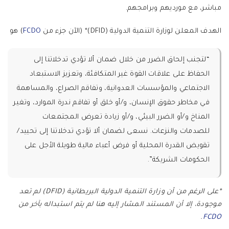
مباشر، مع مورديهم وبرامجهم.
الهدف المعلن لوزارة التنمية الدولية (DFID)* (الآن جزء من
FCDO
) هو
“لتجنب إلحاق الضرر من خلال ضمان ألا تؤدي تدخلاتنا إلى
الحفاظ على علاقات القوة غير المتكافئة، وتعزيز الاستبعاد
الاجتماعي والمؤسسات العدوانية، وتفاقم الصراع، والمساهمة
في مخاطر حقوق الإنسان، و/أو خلق أو تفاقم ندرة الموارد، وتغير
المناخ و/أو الضرر البيئي، و/أو زيادة تعرض المجتمعات
للصدمات والنزعات. نسعى لضمان ألا تؤدي تدخلاتنا إلى تحييد/
تقويض القدرة المحلية أو فرض أعباء مالية طويلة الأجل على
الحكومات الشريكة”.
*على الرغم من أن وزارة التنمية الدولية البريطانية (DFID) لم تعد
موجودة، إلا أن المستند المشار إليه هنا لم يتم استبداله بآخر من
.
FCDO