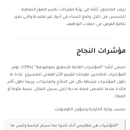
يرغب المانحون أيضًا في رؤية مقترحات تكسر الصور النمطية
للجنسين من خلال وضع النساء في أدوار غير تقليدية والتي تعزز
تكافؤ الفرص في حملات التوظيف.
مؤشرات النجاح
تسمى أيضًا “المؤشرات القابلة للتحقيق بموضوعية” (OVIs)، توفر
المؤشرات للمانحين مقياسًا لتقييم الأثر الفعلي للمشروع. عادة ما
تكون المؤشرات مرتبطة بكل من النتائج والمخرجات، وربما تكون أكثر
فائدة عندما تتضمن قيمة عددية (على سبيل المثال، نسبة مئوية أو
كمية).
بحسب وزارة الخارجية وشؤون الكومنولث:
“المؤشرات هي مقاييس أداء تخبرنا بما سيتم قياسه وليس ما