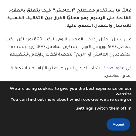
غالبًا ما يستخدم مصطلح “الهامش” فيما يتعلق بالعقود
القائمة على الرسوم وهو فعليًا الفرق بين التكاليف الفعلية
للانتشار والمعدل المتفق عليه.
على سبيل المثال، إذا كان المعدل اليومي للخبير 800 يورو لكن الخبير
يتقاضى 500 يورو في اليوم، فسيكون الهامش 300 يورو. يستخدم
المتعاقدون الهامش أو “الربح” لتغطية نفقات إدارتهم وتشغيلهم.
في
عقود خدمة
الاتحاد الأوروبي ليس هناك أي التزام بحساب كيفية
إنفاق الهامش.
We are using cookies to give you the best experience on our
website.
You can find out more about which cookies we are using or
المنهجية
.
settings
switch them off in
تتضمن المنهجية، التي يطلق عليها أيضًا “النهج”، التقنيات
Accept
والأساليب التي سيستخدمها المشروع من أجل الوفاء