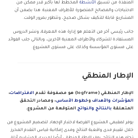
المنفذة من تنسيق
الأنشطة
المخطط لها بأكبر قدر ممكن من
الاحتياجات والمصالح المتصورة للأطراف المعنية. هذا يضمن أن
المشاريع قابلة للتكيف بشكل صحيح، وتتطور بمرور الوقت.
جانب رئيسي آخر من التعلم هو إدارة هذه المعرفة، ونشر الدروس
المستفادة للشركاء والأطراف المعنية الآخرين، وبالتالي جلب الفوائد
على مستوى المؤسسة وكذلك على مستوى المشروع.
الإطار المنطقي
الإطار المنطقي (logframe) هو مصفوفة تقدم
الافتراضات
،
المؤشرات والأهداف
و
خطوط الأساس
، ومصادر التحقق
المتعلقة
بالنتائج والنواتج
المتوقعة من المشروع.
يوفر لمقيمي المشروع الفرصة لاختبار الإجهاد لتصميم المشروع من
خلال تقييم مدى واقعية النتائج ومدى إمكانية قياس التقدم المحرز
تجاه هذه النتائج. يوفر الإطار المنطقي أيضًا لمديري المشاريع أداة